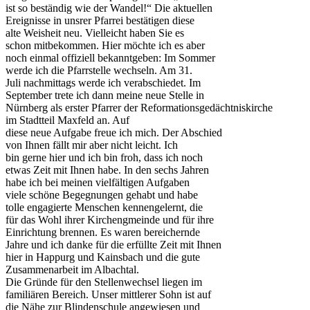
ist so beständig wie der Wandel!“ Die aktuellen
Ereignisse in unsrer Pfarrei bestätigen diese
alte Weisheit neu. Vielleicht haben Sie es
schon mitbekommen. Hier möchte ich es aber
noch einmal offiziell bekanntgeben: Im Sommer
werde ich die Pfarrstelle wechseln. Am 31.
Juli nachmittags werde ich verabschiedet. Im
September trete ich dann meine neue Stelle in
Nürnberg als erster Pfarrer der Reformationsgedächtniskirche
im Stadtteil Maxfeld an. Auf
diese neue Aufgabe freue ich mich. Der Abschied
von Ihnen fällt mir aber nicht leicht. Ich
bin gerne hier und ich bin froh, dass ich noch
etwas Zeit mit Ihnen habe. In den sechs Jahren
habe ich bei meinen vielfältigen Aufgaben
viele schöne Begegnungen gehabt und habe
tolle engagierte Menschen kennengelernt, die
für das Wohl ihrer Kirchengmeinde und für ihre
Einrichtung brennen. Es waren bereichernde
Jahre und ich danke für die erfüllte Zeit mit Ihnen
hier in Happurg und Kainsbach und die gute
Zusammenarbeit im Albachtal.
Die Gründe für den Stellenwechsel liegen im
familiären Bereich. Unser mittlerer Sohn ist auf
die Nähe zur Blindenschule angewiesen und