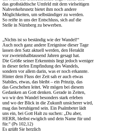
das großstädtische Umfeld mit dem vielseitigen
Nahverkehrsnetz bietet ihm noch andere
Möglichkeiten, um selbständiger zu werden.
So reifte in uns der Entschluss, sich auf die
Stelle in Nürnberg zu bewerben.
„Nichts ist so beständig wie der Wandel!“
Auch noch ganz andere Ereignisse dieser Tage
lassen den Satz aktuell werden, den Heraklit
vor zweieinhalbtausend Jahren gesagt hat.
Die Größe seiner Erkenntnis liegt jedoch weniger
in dieser tiefen Empfindung des Wandels,
sondern vor allem darin, was er noch erkannte.
Hinter dem Fluss der Zeit sah er auch etwas
Stabiles, etwas, das bleibt – ein Prinzip, das
das Geschehen leitet. Wir mögen bei diesem
Gedanken an Gott denken. Gerade in Zeiten,
wo wir den Wandel besonders stark erleben
und wo der Blick in die Zukunft unsicherer wird,
mag das beruhigend sein. Ein Psalmbeter lädt
uns ein, bei Gott Halt zu suchen: „Du aber,
HERR, bleibst ewiglich und dein Name für und
für.“ (Ps 102,12)
Es grüßt Sie herzlich